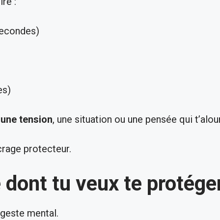
re :
secondes)
es)
 une tension
, une situation ou une pensée qui t’alour
ncrage protecteur.
 dont tu veux te protége
 geste mental.