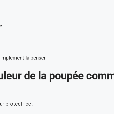
”
simplement la penser.
couleur de la poupée com
r protectrice :