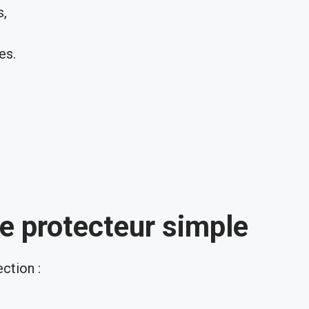
s,
es.
te protecteur simple
ction :